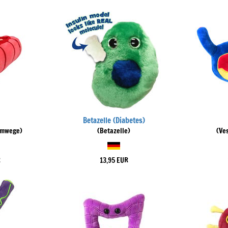
Betazelle (Diabetes)
emwege)
(Betazelle)
(Ve
R
13,95 EUR