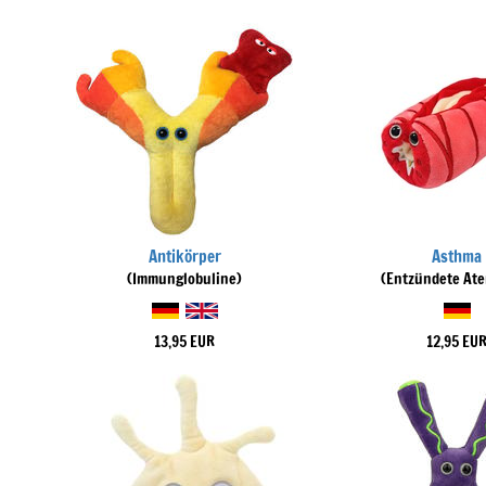
Antikörper
Asthma
(Immunglobuline)
(Entzündete At
13,95 EUR
12,95 EU