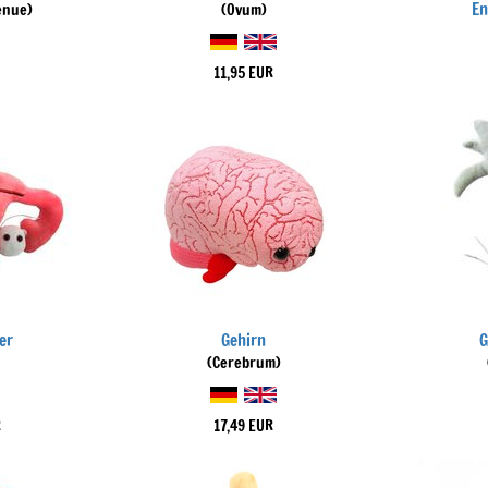
En
enue)
(Ovum)
11,95 EUR
er
Gehirn
G
(Cerebrum)
R
17,49 EUR