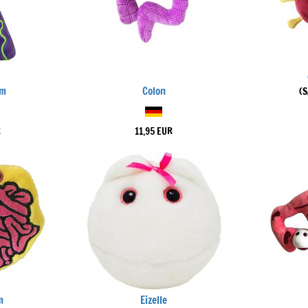
om
Colon
(
R
11,95 EUR
m
Eizelle