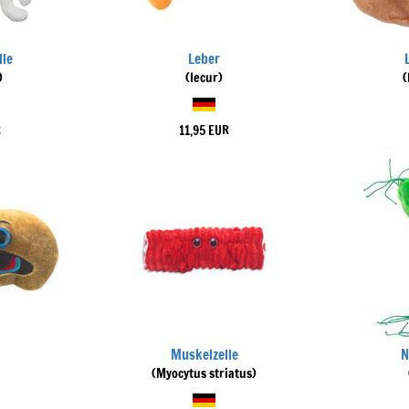
lle
Leber
)
(Iecur)
(
R
11,95 EUR
Muskelzelle
N
(Myocytus striatus)