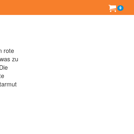
0
n rote
 was zu
Die
te
tarmut