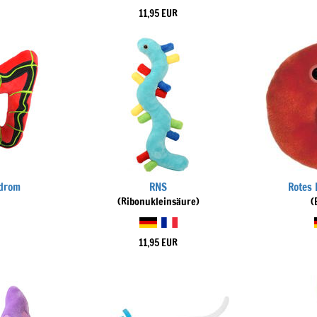
11,95 EUR
drom
RNS
Rotes 
(Ribonukleinsäure)
(
11,95 EUR