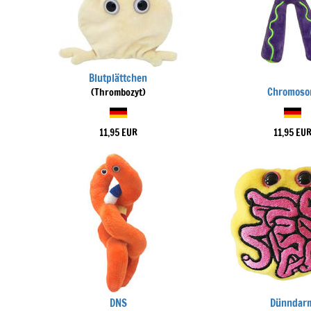
Blutplättchen
Chromos
(Thrombozyt)
11,95 EUR
11,95 EU
DNS
Dünndar