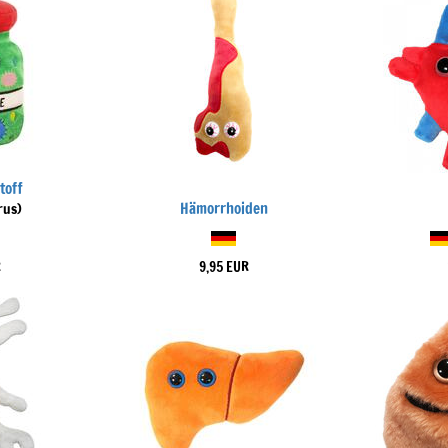
toff
Hämorrhoiden
rus)
R
9,95 EUR