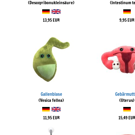
(Desoxyribonukleinsäure)
(Intestinum t
13,95 EUR
9,95 EUR
Gallenblase
Gebärmutt
(Vesica fellea)
(Uterus)
11,95 EUR
15,49 EU