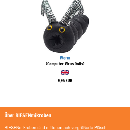
Worm
(Computer Virus Dolls)
9,95 EUR
Über RIESENmikroben
RIESENmikroben sind millionenfach vergrößerte Plüsch-